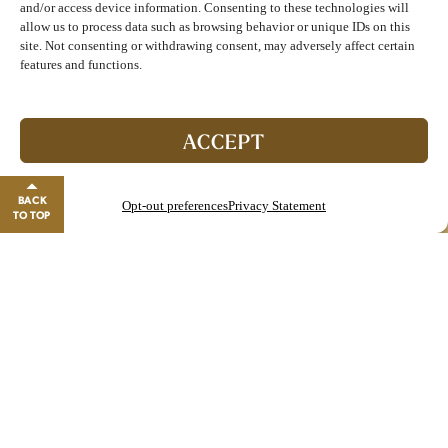
and/or access device information. Consenting to these technologies will
allow us to process data such as browsing behavior or unique IDs on this
site. Not consenting or withdrawing consent, may adversely affect certain
features and functions.
Join The Club!
Start enjoying double points and exclusive benefits!
ACCEPT
GO TO REWARDS
BACK
Opt-out preferences
Privacy Statement
Close banner
TO TOP