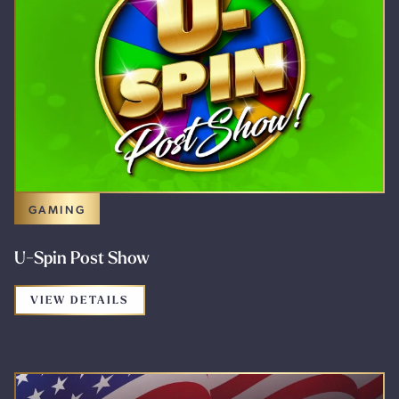
Tragamonedas:
$1 apostado = 1 punto base,
Video Poker:
$3 apostados = 1 punto base,
Mesas:
varía en función del juego, la duración de
la sesión y la apuesta media.
El juego gratis no utilizado caduca a las 4 de la
madrugada todos los días.
La gerencia se reserva el derecho a cancelar o
modificar esta promoción en cualquier momento.
El juego libre ganado está disponible en cualquier
GAMING
quiosco.
U-Spin Post Show
FOR THE PROMOTION: U-SPIN POST S
VIEW DETAILS